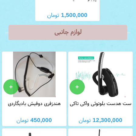
300
1,500,000
تومان
لوازم جانبی
ست هدست بلوتوثی واکی تاکی
هندزفری دوفیش بادیگاردی
ماهان تل
12,300,000
تومان
450,000
تومان