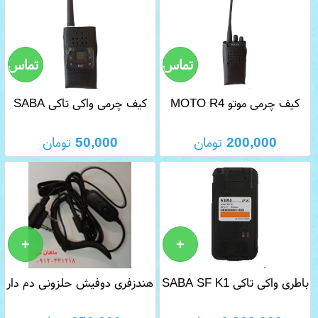
کیف چرمی موتو MOTO R4
کیف چرمی واکی تاکی SABA
SF K1
200,000
تومان
50,000
تومان
باطری واکی تاکی SABA SF K1
هندزفری دوفیش حلزونی دم دار